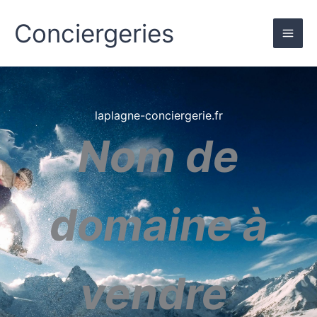
Skip
to
Conciergeries
content
laplagne-conciergerie.fr
Nom de
domaine à
vendre